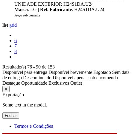
UNIDADE EXTERIOR H24S1DA.U24
Marca
: LG |
Ref. Fabricante
: H24S1DA.U24
Preço sob consulta
list
grid
6
7
8
Resultado(s) 76 - 90 de 153
Disponível para entrega
Disponível brevemente
Esgotado
Sem data
de entrega
Descontinuado
Disponível apenas sob encomenda
Destaque
Oportunidade
Exclusivos
Outlet
×
Exportação
Some text in the modal.
Fechar
Termos e Condições