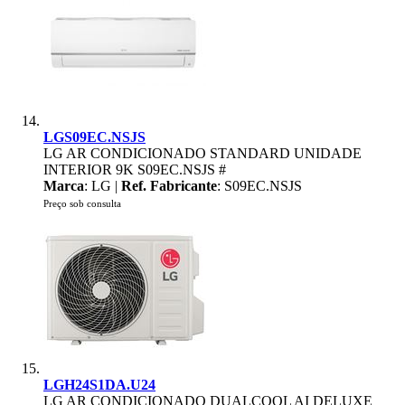
LGS09EC.NSJS
LG AR CONDICIONADO STANDARD UNIDADE
INTERIOR 9K S09EC.NSJS #
Marca
: LG |
Ref. Fabricante
: S09EC.NSJS
Preço sob consulta
LGH24S1DA.U24
LG AR CONDICIONADO DUALCOOL AI DELUXE