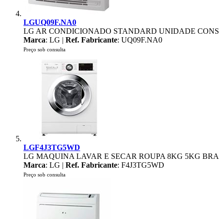
LGUQ09F.NA0
LG AR CONDICIONADO STANDARD UNIDADE CONSO
Marca
: LG |
Ref. Fabricante
: UQ09F.NA0
Preço sob consulta
LGF4J3TG5WD
LG MAQUINA LAVAR E SECAR ROUPA 8KG 5KG BR
Marca
: LG |
Ref. Fabricante
: F4J3TG5WD
Preço sob consulta