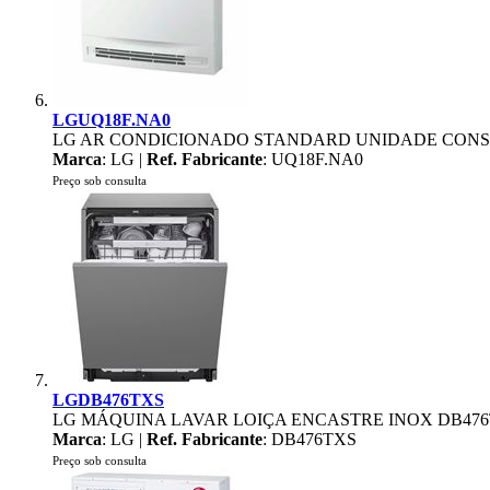
LGUQ18F.NA0
LG AR CONDICIONADO STANDARD UNIDADE CONSO
Marca
: LG |
Ref. Fabricante
: UQ18F.NA0
Preço sob consulta
LGDB476TXS
LG MÁQUINA LAVAR LOIÇA ENCASTRE INOX DB47
Marca
: LG |
Ref. Fabricante
: DB476TXS
Preço sob consulta