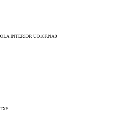
LA INTERIOR UQ18F.NA0
6TXS