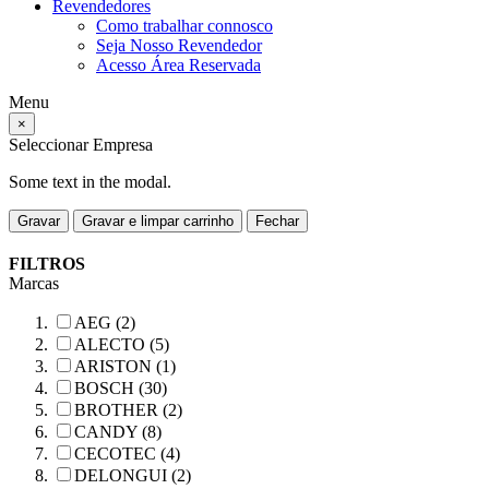
Revendedores
Como trabalhar connosco
Seja Nosso Revendedor
Acesso Área Reservada
Menu
×
Seleccionar Empresa
Some text in the modal.
Gravar
Gravar e limpar carrinho
Fechar
FILTROS
Marcas
AEG (2)
ALECTO (5)
ARISTON (1)
BOSCH (30)
BROTHER (2)
CANDY (8)
CECOTEC (4)
DELONGUI (2)