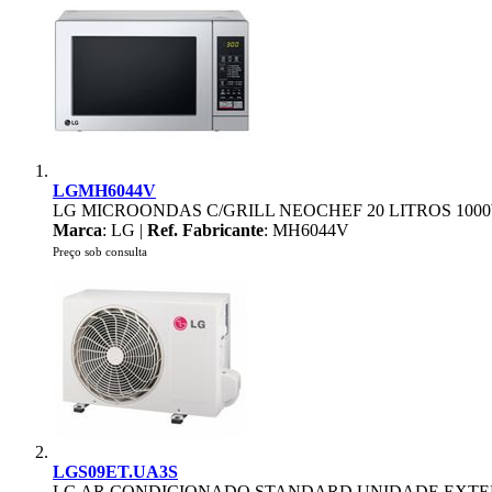
LGMH6044V
LG MICROONDAS C/GRILL NEOCHEF 20 LITROS 100
Marca
: LG |
Ref. Fabricante
: MH6044V
Preço sob consulta
LGS09ET.UA3S
LG AR CONDICIONADO STANDARD UNIDADE EXTERI