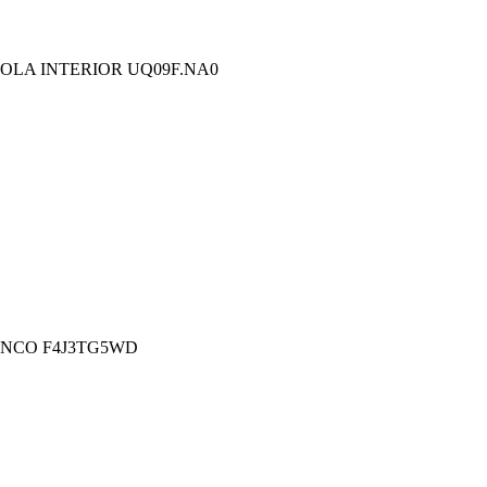
LA INTERIOR UQ09F.NA0
ANCO F4J3TG5WD