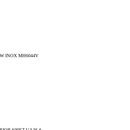
0W INOX MH6044V
OR S09ET.UA3S #