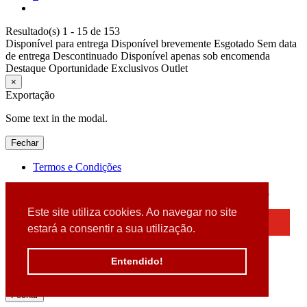
Resultado(s) 1 - 15 de 153
Disponível para entrega
Disponível brevemente
Esgotado
Sem data
de entrega
Descontinuado
Disponível apenas sob encomenda
Destaque
Oportunidade
Exclusivos
Outlet
×
Exportação
Some text in the modal.
Fechar
Termos e Condições
2026 © DATABOX - Informática, S.A. |
Criado por
Alidata
Este site utiliza cookies. Ao navegar no site
×
estará a consentir a sua utilização.
Detectamos que está a usar um browser desatualizado
Por favor, atualize o seu browser
Entendido!
para garantir uma melhor experiência.
Fechar