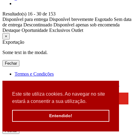
Resultado(s) 16 - 30 de 153
Disponível para entrega
Disponível brevemente
Esgotado
Sem data
de entrega
Descontinuado
Disponível apenas sob encomenda
Destaque
Oportunidade
Exclusivos
Outlet
×
Exportação
Some text in the modal.
Fechar
Termos e Condições
2026 © DATABOX - Informática, S.A. |
Criado por
Alidata
Este site utiliza cookies. Ao navegar no site
×
estará a consentir a sua utilização.
Detectamos que está a usar um browser desatualizado
Por favor, atualize o seu browser
Entendido!
para garantir uma melhor experiência.
Fechar