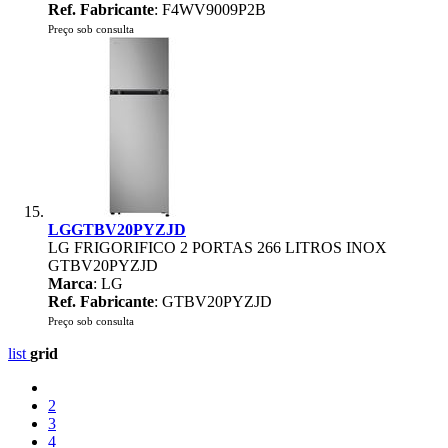
Ref. Fabricante
: F4WV9009P2B
Preço sob consulta
LGGTBV20PYZJD
LG FRIGORIFICO 2 PORTAS 266 LITROS INOX
GTBV20PYZJD
Marca
: LG
Ref. Fabricante
: GTBV20PYZJD
Preço sob consulta
list
grid
2
3
4