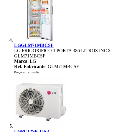
LGGLM71MBCSF
LG FRIGORIFICO 1 PORTA 386 LITROS INOX
GLM71MBCSF
Marca
: LG
Ref. Fabricante
: GLM71MBCSF
Preço sob consulta
LGPC12SK.UA3