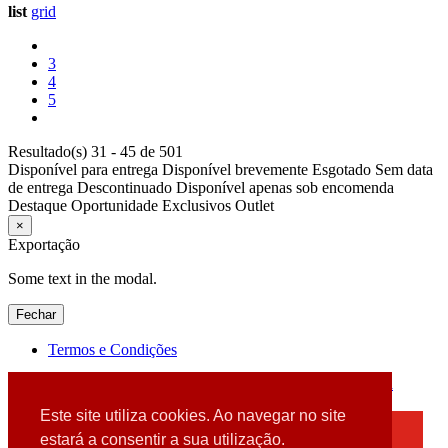
list
grid
3
4
5
Resultado(s) 31 - 45 de 501
Disponível para entrega
Disponível brevemente
Esgotado
Sem data
de entrega
Descontinuado
Disponível apenas sob encomenda
Destaque
Oportunidade
Exclusivos
Outlet
×
Exportação
Some text in the modal.
Fechar
Termos e Condições
2026 © DATABOX - Informática, S.A. |
Criado por
Alidata
Este site utiliza cookies. Ao navegar no site
×
estará a consentir a sua utilização.
Detectamos que está a usar um browser desatualizado