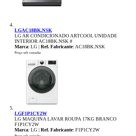
LGAC18BK.NSK
LG AR CONDICIONADO ARTCOOL UNIDADE
INTERIOR AC18BK.NSK #
Marca
: LG |
Ref. Fabricante
: AC18BK.NSK
Preço sob consulta
LGF1P1CY2W
LG MAQUINA LAVAR ROUPA 17KG BRANCO
F1P1CY2W
Marca
: LG |
Ref. Fabricante
: F1P1CY2W
Preço sob consulta