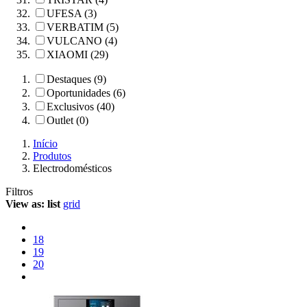
UFESA (3)
VERBATIM (5)
VULCANO (4)
XIAOMI (29)
Destaques (9)
Oportunidades (6)
Exclusivos (40)
Outlet (0)
Início
Produtos
Electrodomésticos
Filtros
View as:
list
grid
18
19
20