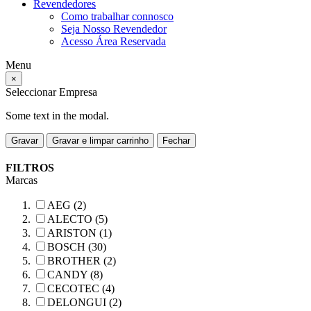
Revendedores
Como trabalhar connosco
Seja Nosso Revendedor
Acesso Área Reservada
Menu
×
Seleccionar Empresa
Some text in the modal.
Gravar
Gravar e limpar carrinho
Fechar
FILTROS
Marcas
AEG (2)
ALECTO (5)
ARISTON (1)
BOSCH (30)
BROTHER (2)
CANDY (8)
CECOTEC (4)
DELONGUI (2)