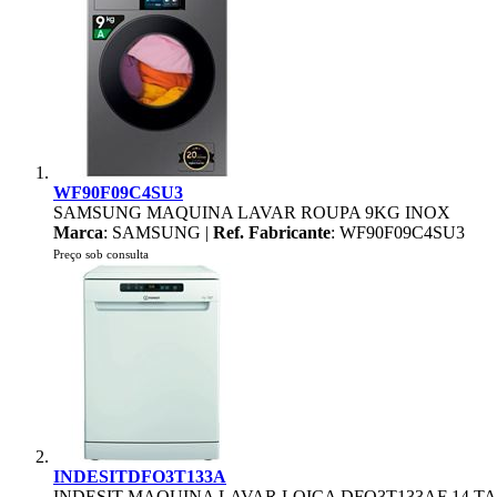
WF90F09C4SU3
SAMSUNG MAQUINA LAVAR ROUPA 9KG INOX
Marca
: SAMSUNG |
Ref. Fabricante
: WF90F09C4SU3
Preço sob consulta
INDESITDFO3T133A
INDESIT MAQUINA LAVAR LOIÇA DFO3T133AF 14 T