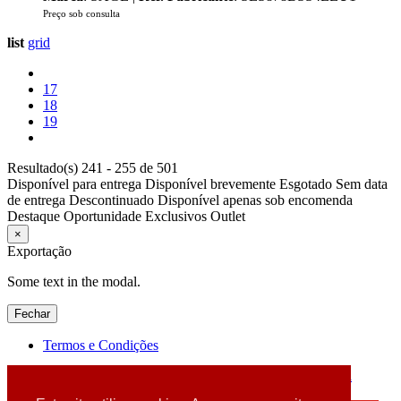
Preço sob consulta
list
grid
17
18
19
Resultado(s) 241 - 255 de 501
Disponível para entrega
Disponível brevemente
Esgotado
Sem data
de entrega
Descontinuado
Disponível apenas sob encomenda
Destaque
Oportunidade
Exclusivos
Outlet
×
Exportação
Some text in the modal.
Fechar
Termos e Condições
2026 © DATABOX - Informática, S.A. |
Criado por
Alidata