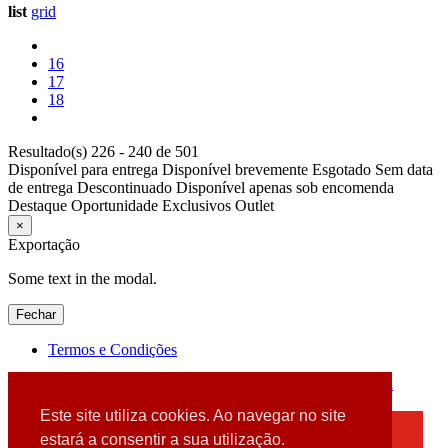
list
grid
16
17
18
Resultado(s) 226 - 240 de 501
Disponível para entrega
Disponível brevemente
Esgotado
Sem data
de entrega
Descontinuado
Disponível apenas sob encomenda
Destaque
Oportunidade
Exclusivos
Outlet
×
Exportação
Some text in the modal.
Fechar
Termos e Condições
2026 © DATABOX - Informática, S.A. |
Criado por
Alidata
Este site utiliza cookies. Ao navegar no site
×
estará a consentir a sua utilização.
Detectamos que está a usar um browser desatualizado