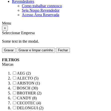
Revendedores
Como trabalhar connosco
Seja Nosso Revendedor
Acesso Área Reservada
Menu
×
Seleccionar Empresa
Some text in the modal.
Gravar
Gravar e limpar carrinho
Fechar
FILTROS
Marcas
AEG (2)
ALECTO (5)
ARISTON (1)
BOSCH (30)
BROTHER (2)
CANDY (8)
CECOTEC (4)
DELONGUI (2)