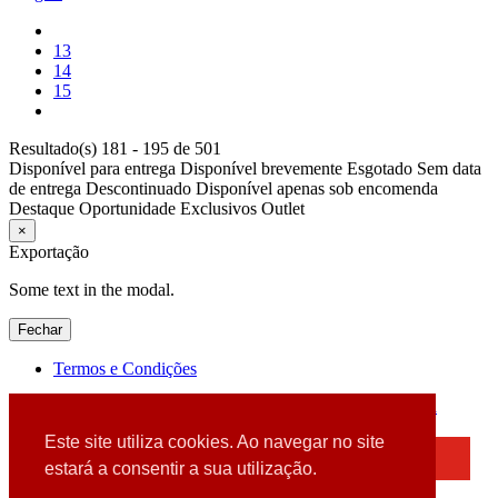
13
14
15
Resultado(s) 181 - 195 de 501
Disponível para entrega
Disponível brevemente
Esgotado
Sem data
de entrega
Descontinuado
Disponível apenas sob encomenda
Destaque
Oportunidade
Exclusivos
Outlet
×
Exportação
Some text in the modal.
Fechar
Termos e Condições
2026 © DATABOX - Informática, S.A. |
Criado por
Alidata
Este site utiliza cookies. Ao navegar no site
×
estará a consentir a sua utilização.
Detectamos que está a usar um browser desatualizado