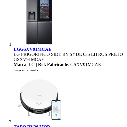
LGGSXV91MCAE
LG FRIGORIFICO SIDE BY SYDE 635 LITROS PRETO
GSXV91MCAE
Marca
: LG |
Ref. Fabricante
: GSXV91MCAE
Preço sob consulta
TAPO RV20 MOP