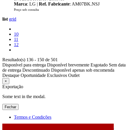
Marca
: LG |
Ref. Fabricante
: AM07BK.NSJ
Preço sob consulta
list
grid
10
11
12
Resultado(s) 136 - 150 de 501
Disponível para entrega
Disponível brevemente
Esgotado
Sem data
de entrega
Descontinuado
Disponível apenas sob encomenda
Destaque
Oportunidade
Exclusivos
Outlet
×
Exportação
Some text in the modal.
Fechar
Termos e Condições
2026 © DATABOX - Informática, S.A. |
Criado por
Alidata