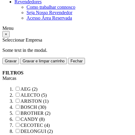
Revendedores
Como trabalhar connosco
Seja Nosso Revendedor
Acesso Área Reservada
Menu
×
Seleccionar Empresa
Some text in the modal.
Gravar
Gravar e limpar carrinho
Fechar
FILTROS
Marcas
AEG (2)
ALECTO (5)
ARISTON (1)
BOSCH (30)
BROTHER (2)
CANDY (8)
CECOTEC (4)
DELONGUI (2)