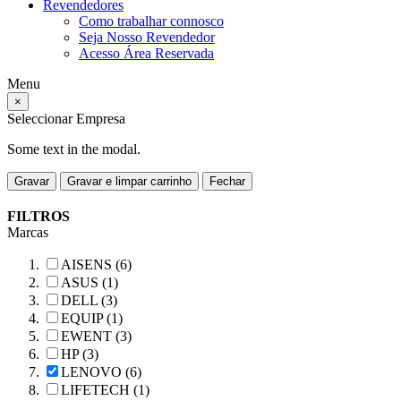
Revendedores
Como trabalhar connosco
Seja Nosso Revendedor
Acesso Área Reservada
Menu
×
Seleccionar Empresa
Some text in the modal.
Gravar
Gravar e limpar carrinho
Fechar
FILTROS
Marcas
AISENS (6)
ASUS (1)
DELL (3)
EQUIP (1)
EWENT (3)
HP (3)
LENOVO (6)
LIFETECH (1)