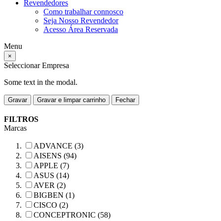
Revendedores
Como trabalhar connosco
Seja Nosso Revendedor
Acesso Área Reservada
Menu
×
Seleccionar Empresa
Some text in the modal.
Gravar
Gravar e limpar carrinho
Fechar
FILTROS
Marcas
ADVANCE (3)
AISENS (94)
APPLE (7)
ASUS (14)
AVER (2)
BIGBEN (1)
CISCO (2)
CONCEPTRONIC (58)