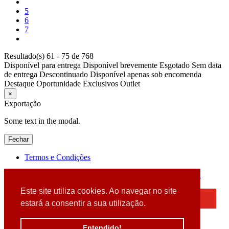
5
6
7
Resultado(s) 61 - 75 de 768
Disponível para entrega
Disponível brevemente
Esgotado
Sem data
de entrega
Descontinuado
Disponível apenas sob encomenda
Destaque
Oportunidade
Exclusivos
Outlet
×
Exportação
Some text in the modal.
Fechar
Termos e Condições
2026 © DATABOX - Informática, S.A. |
Criado por
Alidata
Este site utiliza cookies. Ao navegar no site
×
estará a consentir a sua utilização.
Detectamos que está a usar um browser desatualizado
Por favor, atualize o seu browser
Entendido!