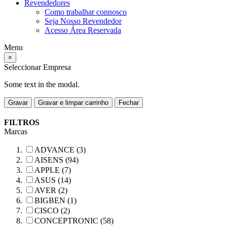
Revendedores
Como trabalhar connosco
Seja Nosso Revendedor
Acesso Área Reservada
Menu
×
Seleccionar Empresa
Some text in the modal.
Gravar
Gravar e limpar carrinho
Fechar
FILTROS
Marcas
ADVANCE (3)
AISENS (94)
APPLE (7)
ASUS (14)
AVER (2)
BIGBEN (1)
CISCO (2)
CONCEPTRONIC (58)