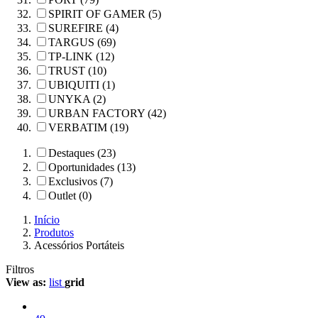
SPIRIT OF GAMER (5)
SUREFIRE (4)
TARGUS (69)
TP-LINK (12)
TRUST (10)
UBIQUITI (1)
UNYKA (2)
URBAN FACTORY (42)
VERBATIM (19)
Destaques (23)
Oportunidades (13)
Exclusivos (7)
Outlet (0)
Início
Produtos
Acessórios Portáteis
Filtros
View as:
list
grid