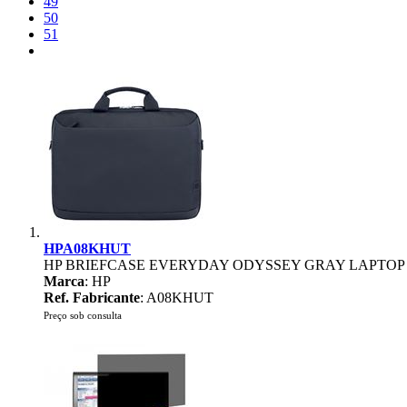
49
50
51
HPA08KHUT
HP BRIEFCASE EVERYDAY ODYSSEY GRAY LAPTOP 
Marca
: HP
Ref. Fabricante
: A08KHUT
Preço sob consulta