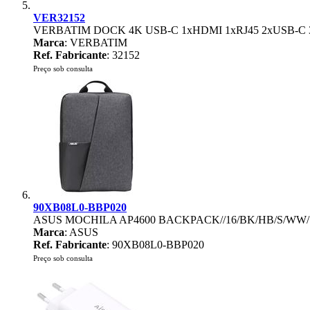
VER32152
VERBATIM DOCK 4K USB-C 1xHDMI 1xRJ45 2xUSB-
Marca
: VERBATIM
Ref. Fabricante
: 32152
Preço sob consulta
90XB08L0-BBP020
ASUS MOCHILA AP4600 BACKPACK//16/BK/HB/S/WW/1
Marca
: ASUS
Ref. Fabricante
: 90XB08L0-BBP020
Preço sob consulta