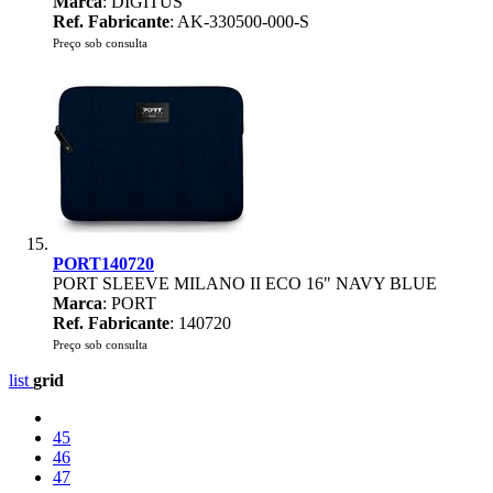
Marca
: DIGITUS
Ref. Fabricante
: AK-330500-000-S
Preço sob consulta
PORT140720
PORT SLEEVE MILANO II ECO 16" NAVY BLUE
Marca
: PORT
Ref. Fabricante
: 140720
Preço sob consulta
list
grid
45
46
47