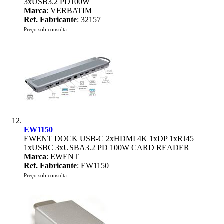
3xUSB3.2 PD100W
Marca
: VERBATIM
Ref. Fabricante
: 32157
Preço sob consulta
EW1150
EWENT DOCK USB-C 2xHDMI 4K 1xDP 1xRJ45
1xUSBC 3xUSBA3.2 PD 100W CARD READER
Marca
: EWENT
Ref. Fabricante
: EW1150
Preço sob consulta