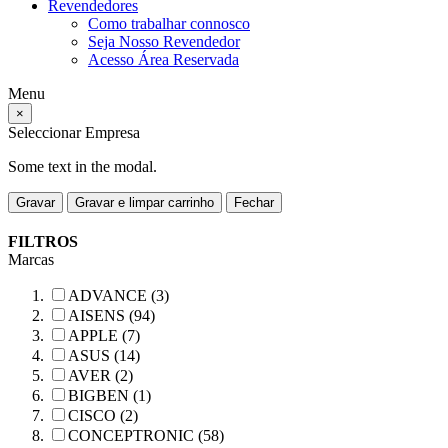
Revendedores
Como trabalhar connosco
Seja Nosso Revendedor
Acesso Área Reservada
Menu
×
Seleccionar Empresa
Some text in the modal.
Gravar
Gravar e limpar carrinho
Fechar
FILTROS
Marcas
ADVANCE (3)
AISENS (94)
APPLE (7)
ASUS (14)
AVER (2)
BIGBEN (1)
CISCO (2)
CONCEPTRONIC (58)