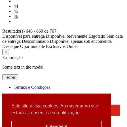
44
45
46
Resultado(s) 646 - 660 de 767
Disponível para entrega
Disponível brevemente
Esgotado
Sem data
de entrega
Descontinuado
Disponível apenas sob encomenda
Destaque
Oportunidade
Exclusivos
Outlet
×
Exportação
Some text in the modal.
Fechar
Termos e Condições
2026 © DATABOX - Informática, S.A. |
Criado por
Alidata
Este site utiliza cookies. Ao navegar no site
×
estará a consentir a sua utilização.
Detectamos que está a usar um browser desatualizado
Por favor, atualize o seu browser
Entendido!