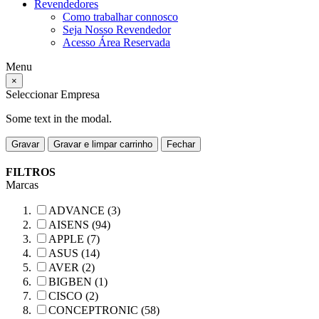
Revendedores
Como trabalhar connosco
Seja Nosso Revendedor
Acesso Área Reservada
Menu
×
Seleccionar Empresa
Some text in the modal.
Gravar
Gravar e limpar carrinho
Fechar
FILTROS
Marcas
ADVANCE (3)
AISENS (94)
APPLE (7)
ASUS (14)
AVER (2)
BIGBEN (1)
CISCO (2)
CONCEPTRONIC (58)