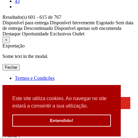
43
Resultado(s) 601 - 615 de 767
Disponível para entrega
Disponível brevemente
Esgotado
Sem data
de entrega
Descontinuado
Disponível apenas sob encomenda
Destaque
Oportunidade
Exclusivos
Outlet
×
Exportação
Some text in the modal.
Fechar
Termos e Condições
2026 © DATABOX - Informática, S.A. |
Criado por
Alidata
Este site utiliza cookies. Ao navegar no site
×
estará a consentir a sua utilização.
Detectamos que está a usar um browser desatualizado
Por favor, atualize o seu browser
Entendido!
para garantir uma melhor experiência.
Fechar