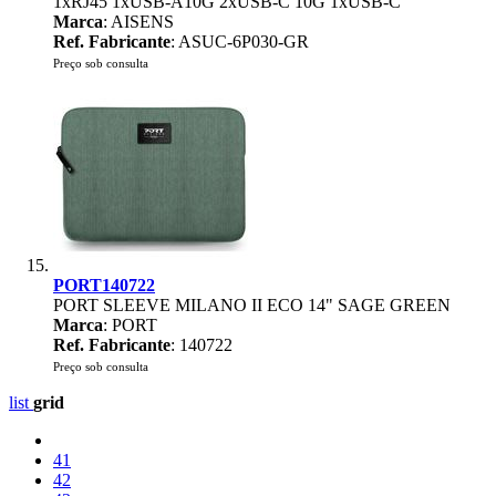
1xRJ45 1xUSB-A10G 2xUSB-C 10G 1xUSB-C
Marca
: AISENS
Ref. Fabricante
: ASUC-6P030-GR
Preço sob consulta
PORT140722
PORT SLEEVE MILANO II ECO 14" SAGE GREEN
Marca
: PORT
Ref. Fabricante
: 140722
Preço sob consulta
list
grid
41
42