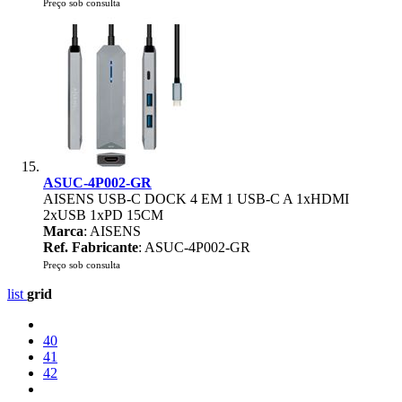
Preço sob consulta
ASUC-4P002-GR
AISENS USB-C DOCK 4 EM 1 USB-C A 1xHDMI
2xUSB 1xPD 15CM
Marca
: AISENS
Ref. Fabricante
: ASUC-4P002-GR
Preço sob consulta
list
grid
40
41
42