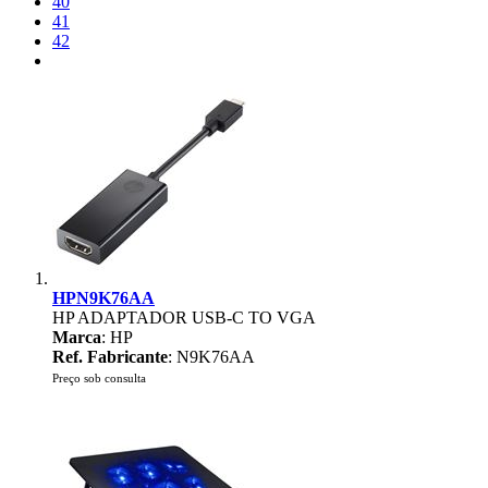
40
41
42
HPN9K76AA
HP ADAPTADOR USB-C TO VGA
Marca
: HP
Ref. Fabricante
: N9K76AA
Preço sob consulta