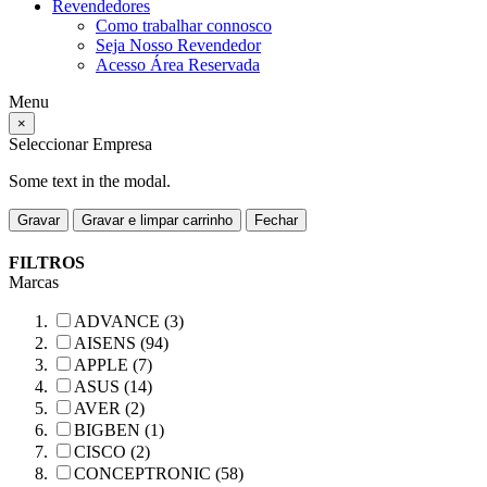
Revendedores
Como trabalhar connosco
Seja Nosso Revendedor
Acesso Área Reservada
Menu
×
Seleccionar Empresa
Some text in the modal.
Gravar
Gravar e limpar carrinho
Fechar
FILTROS
Marcas
ADVANCE (3)
AISENS (94)
APPLE (7)
ASUS (14)
AVER (2)
BIGBEN (1)
CISCO (2)
CONCEPTRONIC (58)