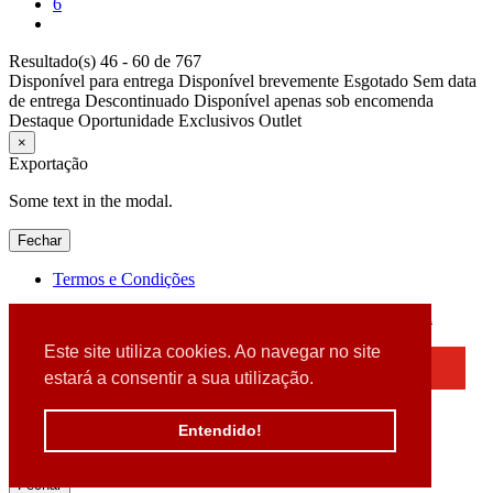
6
Resultado(s) 46 - 60 de 767
Disponível para entrega
Disponível brevemente
Esgotado
Sem data
de entrega
Descontinuado
Disponível apenas sob encomenda
Destaque
Oportunidade
Exclusivos
Outlet
×
Exportação
Some text in the modal.
Fechar
Termos e Condições
2026 © DATABOX - Informática, S.A. |
Criado por
Alidata
Este site utiliza cookies. Ao navegar no site
×
estará a consentir a sua utilização.
Detectamos que está a usar um browser desatualizado
Por favor, atualize o seu browser
Entendido!
para garantir uma melhor experiência.
Fechar