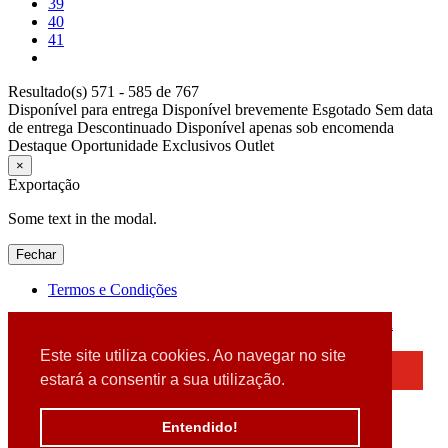
39
40
41
Resultado(s) 571 - 585 de 767
Disponível para entrega
Disponível brevemente
Esgotado
Sem data
de entrega
Descontinuado
Disponível apenas sob encomenda
Destaque
Oportunidade
Exclusivos
Outlet
×
Exportação
Some text in the modal.
Fechar
Termos e Condições
2026 © DATABOX - Informática, S.A. |
Criado por
Alidata
Este site utiliza cookies. Ao navegar no site
×
estará a consentir a sua utilização.
Detectamos que está a usar um browser desatualizado
Por favor, atualize o seu browser
Entendido!
para garantir uma melhor experiência.