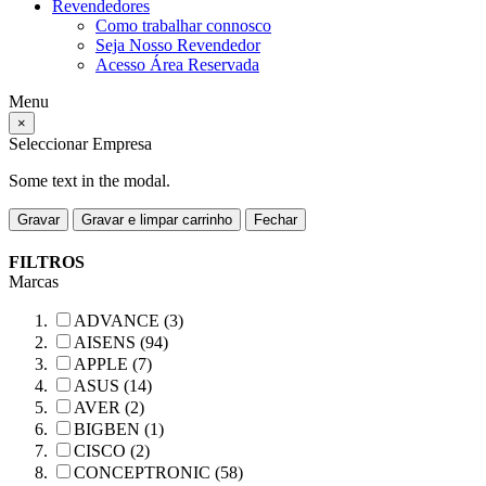
Revendedores
Como trabalhar connosco
Seja Nosso Revendedor
Acesso Área Reservada
Menu
×
Seleccionar Empresa
Some text in the modal.
Gravar
Gravar e limpar carrinho
Fechar
FILTROS
Marcas
ADVANCE (3)
AISENS (94)
APPLE (7)
ASUS (14)
AVER (2)
BIGBEN (1)
CISCO (2)
CONCEPTRONIC (58)