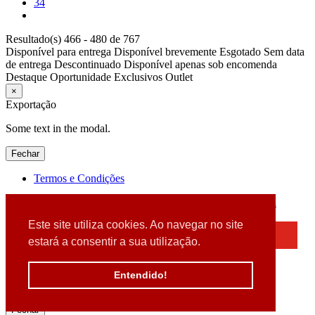
34
Resultado(s) 466 - 480 de 767
Disponível para entrega
Disponível brevemente
Esgotado
Sem data
de entrega
Descontinuado
Disponível apenas sob encomenda
Destaque
Oportunidade
Exclusivos
Outlet
×
Exportação
Some text in the modal.
Fechar
Termos e Condições
2026 © DATABOX - Informática, S.A. |
Criado por
Alidata
Este site utiliza cookies. Ao navegar no site
×
estará a consentir a sua utilização.
Detectamos que está a usar um browser desatualizado
Por favor, atualize o seu browser
Entendido!
para garantir uma melhor experiência.
Fechar