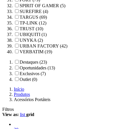
SPIRIT OF GAMER (5)
SUREFIRE (4)
TARGUS (69)
TP-LINK (12)
TRUST (10)
UBIQUITI (1)
UNYKA (2)
URBAN FACTORY (42)
VERBATIM (19)
Destaques (23)
Oportunidades (13)
Exclusivos (7)
Outlet (0)
Início
Produtos
Acessórios Portáteis
Filtros
View as:
list
grid