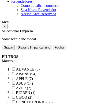
Revendedores
Como trabalhar connosco
Seja Nosso Revendedor
Acesso Área Reservada
Menu
×
Seleccionar Empresa
Some text in the modal.
Gravar
Gravar e limpar carrinho
Fechar
FILTROS
Marcas
ADVANCE (3)
AISENS (94)
APPLE (7)
ASUS (14)
AVER (2)
BIGBEN (1)
CISCO (2)
CONCEPTRONIC (58)