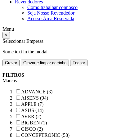
Revendedores
Como trabalhar connosco
Seja Nosso Revendedor
Acesso Área Reservada
Menu
×
Seleccionar Empresa
Some text in the modal.
Gravar
Gravar e limpar carrinho
Fechar
FILTROS
Marcas
ADVANCE (3)
AISENS (94)
APPLE (7)
ASUS (14)
AVER (2)
BIGBEN (1)
CISCO (2)
CONCEPTRONIC (58)