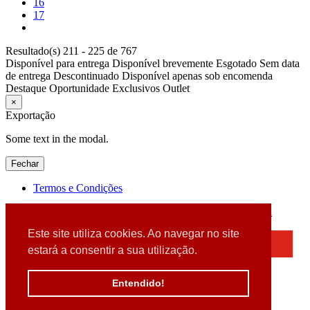
16
17
Resultado(s) 211 - 225 de 767
Disponível para entrega
Disponível brevemente
Esgotado
Sem data
de entrega
Descontinuado
Disponível apenas sob encomenda
Destaque
Oportunidade
Exclusivos
Outlet
×
Exportação
Some text in the modal.
Fechar
Termos e Condições
2026 © DATABOX - Informática, S.A. |
Criado por
Alidata
Este site utiliza cookies. Ao navegar no site
×
estará a consentir a sua utilização.
Detectamos que está a usar um browser desatualizado
Por favor, atualize o seu browser
Entendido!
para garantir uma melhor experiência.