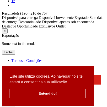
16
Resultado(s) 196 - 210 de 767
Disponível para entrega
Disponível brevemente
Esgotado
Sem data
de entrega
Descontinuado
Disponível apenas sob encomenda
Destaque
Oportunidade
Exclusivos
Outlet
×
Exportação
Some text in the modal.
Fechar
Termos e Condições
2026 © DATABOX - Informática, S.A. |
Criado por
Alidata
Este site utiliza cookies. Ao navegar no site
×
estará a consentir a sua utilização.
Detectamos que está a usar um browser desatualizado
Por favor, atualize o seu browser
Entendido!
para garantir uma melhor experiência.
Fechar