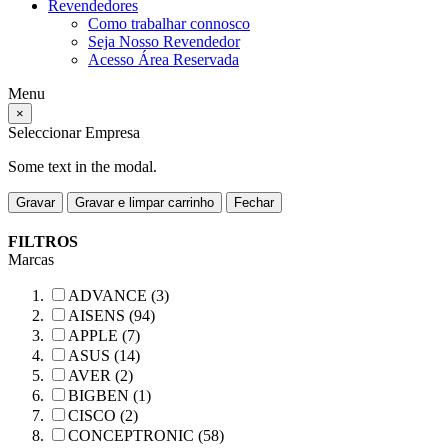
Revendedores
Como trabalhar connosco
Seja Nosso Revendedor
Acesso Área Reservada
Menu
×
Seleccionar Empresa
Some text in the modal.
Gravar
Gravar e limpar carrinho
Fechar
FILTROS
Marcas
ADVANCE (3)
AISENS (94)
APPLE (7)
ASUS (14)
AVER (2)
BIGBEN (1)
CISCO (2)
CONCEPTRONIC (58)