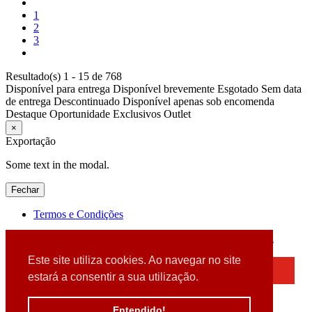
1
2
3
Resultado(s) 1 - 15 de 768
Disponível para entrega
Disponível brevemente
Esgotado
Sem data
de entrega
Descontinuado
Disponível apenas sob encomenda
Destaque
Oportunidade
Exclusivos
Outlet
×
Exportação
Some text in the modal.
Fechar
Termos e Condições
2026 © DATABOX - Informática, S.A. |
Criado por
Alidata
Este site utiliza cookies. Ao navegar no site
×
estará a consentir a sua utilização.
Detectamos que está a usar um browser desatualizado
Por favor, atualize o seu browser
Entendido!