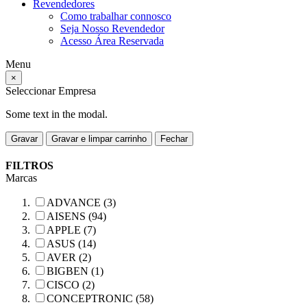
Revendedores
Como trabalhar connosco
Seja Nosso Revendedor
Acesso Área Reservada
Menu
×
Seleccionar Empresa
Some text in the modal.
Gravar
Gravar e limpar carrinho
Fechar
FILTROS
Marcas
ADVANCE (3)
AISENS (94)
APPLE (7)
ASUS (14)
AVER (2)
BIGBEN (1)
CISCO (2)
CONCEPTRONIC (58)