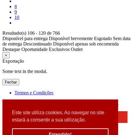
8
9
10
Resultado(s) 106 - 120 de 766
Disponível para entrega
Disponível brevemente
Esgotado
Sem data
de entrega
Descontinuado
Disponível apenas sob encomenda
Destaque
Oportunidade
Exclusivos
Outlet
×
Exportação
Some text in the modal.
Fechar
Termos e Condições
2026 © DATABOX - Informática, S.A. |
Criado por
Alidata
Este site utiliza cookies. Ao navegar no site
×
estará a consentir a sua utilização.
Detectamos que está a usar um browser desatualizado
Por favor, atualize o seu browser
Entendido!