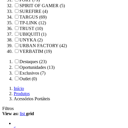
SPIRIT OF GAMER (5)
SUREFIRE (4)
TARGUS (69)
TP-LINK (12)
TRUST (10)
UBIQUITI (1)
UNYKA (2)
URBAN FACTORY (42)
VERBATIM (19)
Destaques (23)
Oportunidades (13)
Exclusivos (7)
Outlet (0)
Início
Produtos
Acessórios Portáteis
Filtros
View as:
list
grid