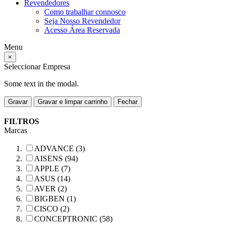
Revendedores
Como trabalhar connosco
Seja Nosso Revendedor
Acesso Área Reservada
Menu
×
Seleccionar Empresa
Some text in the modal.
Gravar
Gravar e limpar carrinho
Fechar
FILTROS
Marcas
ADVANCE (3)
AISENS (94)
APPLE (7)
ASUS (14)
AVER (2)
BIGBEN (1)
CISCO (2)
CONCEPTRONIC (58)