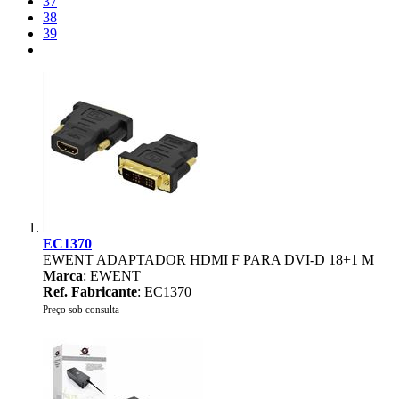
37
38
39
EC1370
EWENT ADAPTADOR HDMI F PARA DVI-D 18+1 M
Marca
: EWENT
Ref. Fabricante
: EC1370
Preço sob consulta