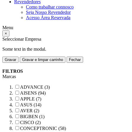
Revendedores
Como trabalhar connosco
Seja Nosso Revendedor
Acesso Área Reservada
Menu
×
Seleccionar Empresa
Some text in the modal.
Gravar
Gravar e limpar carrinho
Fechar
FILTROS
Marcas
ADVANCE (3)
AISENS (94)
APPLE (7)
ASUS (14)
AVER (2)
BIGBEN (1)
CISCO (2)
CONCEPTRONIC (58)