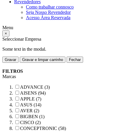
Revendedores
Como trabalhar connosco
Seja Nosso Revendedor
Acesso Área Reservada
Menu
×
Seleccionar Empresa
Some text in the modal.
Gravar
Gravar e limpar carrinho
Fechar
FILTROS
Marcas
ADVANCE (3)
AISENS (94)
APPLE (7)
ASUS (14)
AVER (2)
BIGBEN (1)
CISCO (2)
CONCEPTRONIC (58)