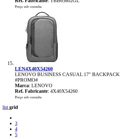
Ref. Fabricante
: TBB65802GL
Preço sob consulta
LEN4X40X54260
LENOVO BUSINESS CASUAL 17" BACKPACK
#PROMO#
Marca
: LENOVO
Ref. Fabricante
: 4X40X54260
Preço sob consulta
list
grid
3
4
5