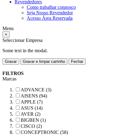
Revendedores
Como trabalhar connosco
Seja Nosso Revendedor
Acesso Área Reservada
Menu
×
Seleccionar Empresa
Some text in the modal.
Gravar
Gravar e limpar carrinho
Fechar
FILTROS
Marcas
ADVANCE (3)
AISENS (94)
APPLE (7)
ASUS (14)
AVER (2)
BIGBEN (1)
CISCO (2)
CONCEPTRONIC (58)