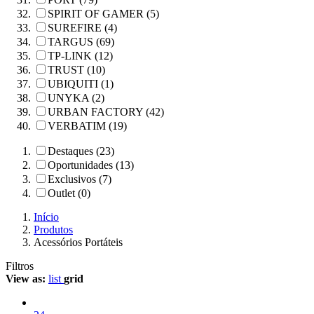
SPIRIT OF GAMER (5)
SUREFIRE (4)
TARGUS (69)
TP-LINK (12)
TRUST (10)
UBIQUITI (1)
UNYKA (2)
URBAN FACTORY (42)
VERBATIM (19)
Destaques (23)
Oportunidades (13)
Exclusivos (7)
Outlet (0)
Início
Produtos
Acessórios Portáteis
Filtros
View as:
list
grid