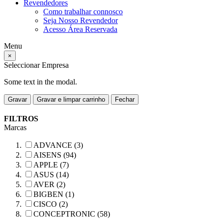
Revendedores
Como trabalhar connosco
Seja Nosso Revendedor
Acesso Área Reservada
Menu
×
Seleccionar Empresa
Some text in the modal.
Gravar
Gravar e limpar carrinho
Fechar
FILTROS
Marcas
ADVANCE (3)
AISENS (94)
APPLE (7)
ASUS (14)
AVER (2)
BIGBEN (1)
CISCO (2)
CONCEPTRONIC (58)