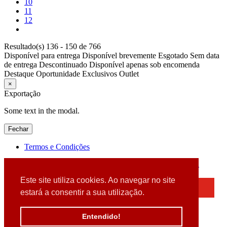
10
11
12
Resultado(s) 136 - 150 de 766
Disponível para entrega
Disponível brevemente
Esgotado
Sem data
de entrega
Descontinuado
Disponível apenas sob encomenda
Destaque
Oportunidade
Exclusivos
Outlet
×
Exportação
Some text in the modal.
Fechar
Termos e Condições
2026 © DATABOX - Informática, S.A. |
Criado por
Alidata
Este site utiliza cookies. Ao navegar no site
×
estará a consentir a sua utilização.
Detectamos que está a usar um browser desatualizado
Por favor, atualize o seu browser
Entendido!
para garantir uma melhor experiência.