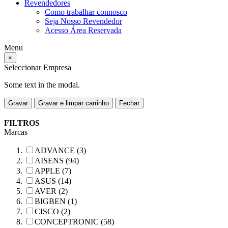
Revendedores
Como trabalhar connosco
Seja Nosso Revendedor
Acesso Área Reservada
Menu
×
Seleccionar Empresa
Some text in the modal.
Gravar
Gravar e limpar carrinho
Fechar
FILTROS
Marcas
ADVANCE (3)
AISENS (94)
APPLE (7)
ASUS (14)
AVER (2)
BIGBEN (1)
CISCO (2)
CONCEPTRONIC (58)