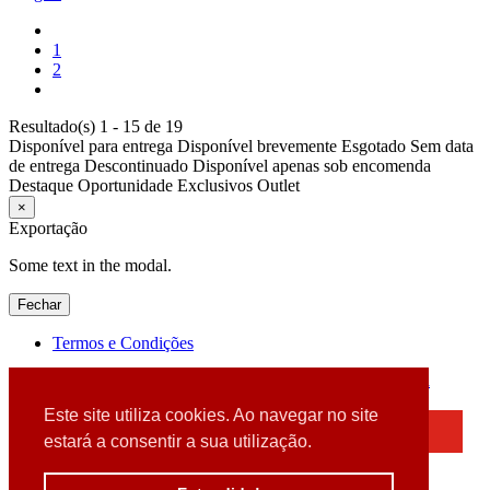
1
2
Resultado(s) 1 - 15 de 19
Disponível para entrega
Disponível brevemente
Esgotado
Sem data
de entrega
Descontinuado
Disponível apenas sob encomenda
Destaque
Oportunidade
Exclusivos
Outlet
×
Exportação
Some text in the modal.
Fechar
Termos e Condições
2026 © DATABOX - Informática, S.A. |
Criado por
Alidata
Este site utiliza cookies. Ao navegar no site
×
estará a consentir a sua utilização.
Detectamos que está a usar um browser desatualizado
Por favor, atualize o seu browser