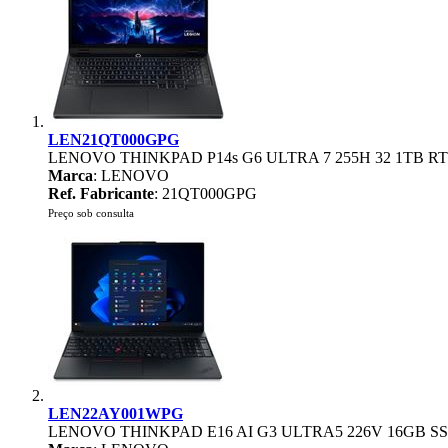
LEN21QT000GPG
LENOVO THINKPAD P14s G6 ULTRA 7 255H 32 1TB RTX
Marca
: LENOVO
Ref. Fabricante
: 21QT000GPG
Preço sob consulta
LEN22AY001WPG
LENOVO THINKPAD E16 AI G3 ULTRA5 226V 16GB SSD