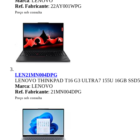
Marca
: LENOVO
Ref. Fabricante
: 22AY001WPG
Preço sob consulta
LEN21MN004DPG
LENOVO THINKPAD T16 G3 ULTRA7 155U 16GB SSD51
Marca
: LENOVO
Ref. Fabricante
: 21MN004DPG
Preço sob consulta