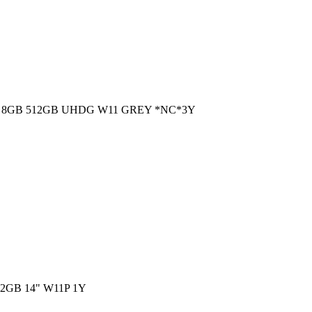
0H 8GB 512GB UHDG W11 GREY *NC*3Y
2GB 14" W11P 1Y