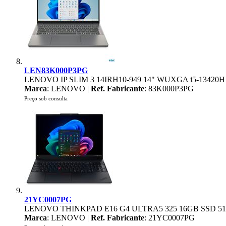
LEN83K000P3PG
LENOVO IP SLIM 3 14IRH10-949 14" WUXGA i5-1342
Marca
: LENOVO |
Ref. Fabricante
: 83K000P3PG
Preço sob consulta
21YC0007PG
LENOVO THINKPAD E16 G4 ULTRA5 325 16GB SSD 51
Marca
: LENOVO |
Ref. Fabricante
: 21YC0007PG