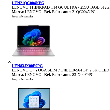
LEN21QC004NPG
LENOVO THINKPAD T14 G6 ULTRA7 255U 16GB 512G
Marca
: LENOVO |
Ref. Fabricante
: 21QC004NPG
Preço sob consulta
LEN83JX00F9PG
LENOVO C+ YOGA SLIM 7 14ILL10-564 14" 2,8K OLE
Marca
: LENOVO |
Ref. Fabricante
: 83JX00F9PG
Preço sob consulta