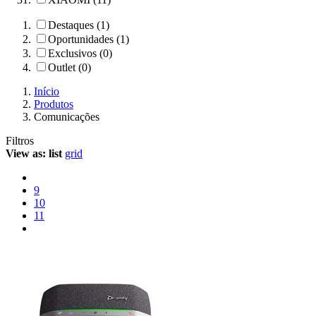
Destaques (1)
Oportunidades (1)
Exclusivos (0)
Outlet (0)
Início
Produtos
Comunicações
Filtros
View as:
list
grid
9
10
11