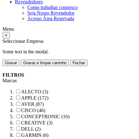
Revendedores
Como trabalhar connosco
Seja Nosso Revendedor
Acesso Área Reservada
Menu
×
Seleccionar Empresa
Some text in the modal.
Gravar
Gravar e limpar carrinho
Fechar
FILTROS
Marcas
ALECTO (3)
APPLE (172)
AVER (87)
CISCO (46)
CONCEPTRONIC (10)
CREATIVE (3)
DELL (2)
GARMIN (6)