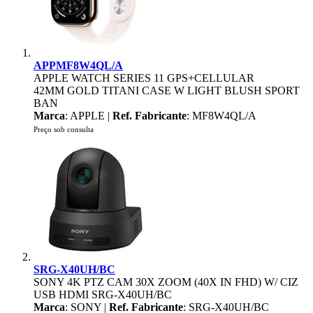
APPMF8W4QL/A
APPLE WATCH SERIES 11 GPS+CELLULAR
42MM GOLD TITANI CASE W LIGHT BLUSH SPORT
BAN
Marca
: APPLE |
Ref. Fabricante
: MF8W4QL/A
Preço sob consulta
SRG-X40UH/BC
SONY 4K PTZ CAM 30X ZOOM (40X IN FHD) W/ CIZ
USB HDMI SRG-X40UH/BC
Marca
: SONY |
Ref. Fabricante
: SRG-X40UH/BC