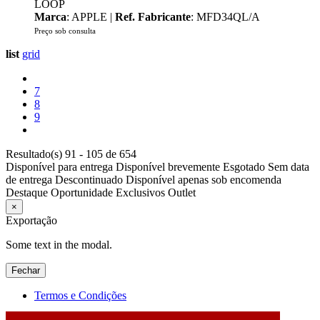
LOOP
Marca
: APPLE |
Ref. Fabricante
: MFD34QL/A
Preço sob consulta
list
grid
7
8
9
Resultado(s) 91 - 105 de 654
Disponível para entrega
Disponível brevemente
Esgotado
Sem data
de entrega
Descontinuado
Disponível apenas sob encomenda
Destaque
Oportunidade
Exclusivos
Outlet
×
Exportação
Some text in the modal.
Fechar
Termos e Condições
2026 © DATABOX - Informática, S.A. |
Criado por
Alidata