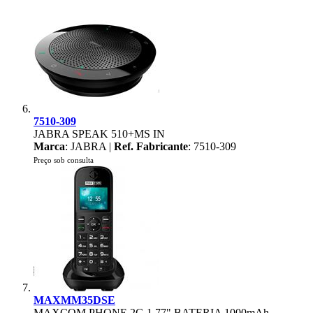
7510-309
JABRA SPEAK 510+MS IN
Marca
: JABRA |
Ref. Fabricante
: 7510-309
Preço sob consulta
MAXMM35DSE
MAXCOM PHONE 2G 1.77" BATERIA 1000mAh