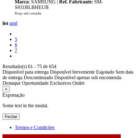
Marca
: SAMSUNG |
Ref. Fabricante
: SM-
S931BLBHEUB
Preço sob consulta
list
grid
5
6
7
Resultado(s) 61 - 75 de 654
Disponível para entrega
Disponível brevemente
Esgotado
Sem data
de entrega
Descontinuado
Disponível apenas sob encomenda
Destaque
Oportunidade
Exclusivos
Outlet
×
Exportação
Some text in the modal.
Fechar
Termos e Condições
2026 © DATABOX - Informática, S.A. |
Criado por
Alidata