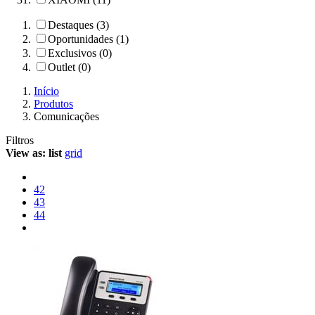
Destaques (3)
Oportunidades (1)
Exclusivos (0)
Outlet (0)
Início
Produtos
Comunicações
Filtros
View as:
list
grid
42
43
44