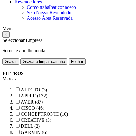
Revendedores
Como trabalhar connosco
Seja Nosso Revendedor
Acesso Área Reservada
Menu
×
Seleccionar Empresa
Some text in the modal.
Gravar
Gravar e limpar carrinho
Fechar
FILTROS
Marcas
ALECTO (3)
APPLE (172)
AVER (87)
CISCO (46)
CONCEPTRONIC (10)
CREATIVE (3)
DELL (2)
GARMIN (6)