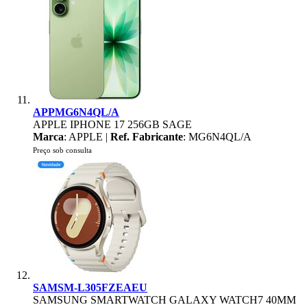
APPMG6N4QL/A
APPLE IPHONE 17 256GB SAGE
Marca
: APPLE |
Ref. Fabricante
: MG6N4QL/A
Preço sob consulta
SAMSM-L305FZEAEU
SAMSUNG SMARTWATCH GALAXY WATCH7 40MM