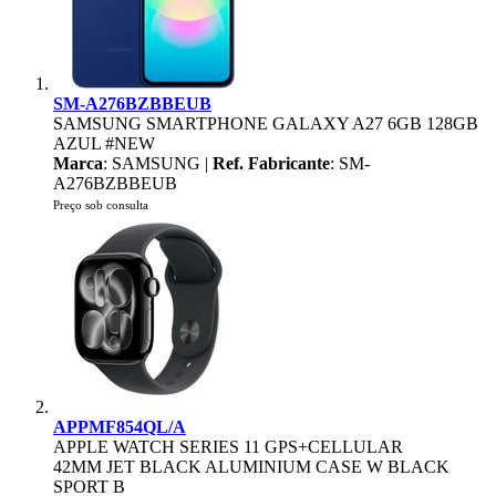
SM-A276BZBBEUB
SAMSUNG SMARTPHONE GALAXY A27 6GB 128GB
AZUL #NEW
Marca
: SAMSUNG |
Ref. Fabricante
: SM-
A276BZBBEUB
Preço sob consulta
APPMF854QL/A
APPLE WATCH SERIES 11 GPS+CELLULAR
42MM JET BLACK ALUMINIUM CASE W BLACK
SPORT B