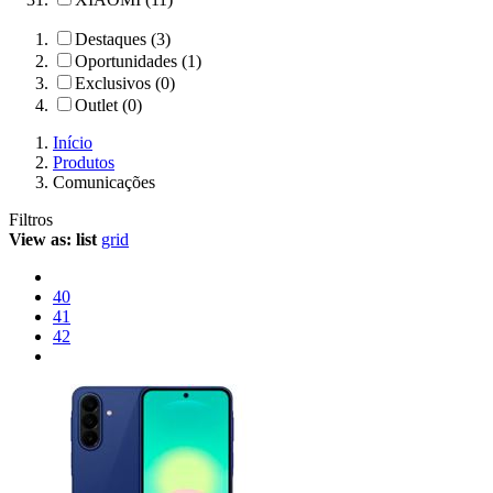
Destaques (3)
Oportunidades (1)
Exclusivos (0)
Outlet (0)
Início
Produtos
Comunicações
Filtros
View as:
list
grid
40
41
42