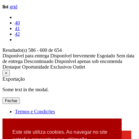
list
grid
40
41
42
Resultado(s) 586 - 600 de 654
Disponível para entrega
Disponível brevemente
Esgotado
Sem data
de entrega
Descontinuado
Disponível apenas sob encomenda
Destaque
Oportunidade
Exclusivos
Outlet
×
Exportação
Some text in the modal.
Fechar
Termos e Condições
2026 © DATABOX - Informática, S.A. |
Criado por
Alidata
Este site utiliza cookies. Ao navegar no site
×