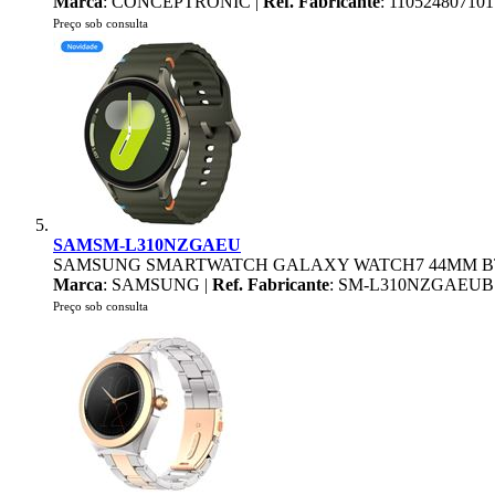
Marca
: CONCEPTRONIC |
Ref. Fabricante
: 110524807101
Preço sob consulta
SAMSM-L310NZGAEU
SAMSUNG SMARTWATCH GALAXY WATCH7 44MM B
Marca
: SAMSUNG |
Ref. Fabricante
: SM-L310NZGAEUB
Preço sob consulta