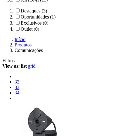
Destaques (3)
Oportunidades (1)
Exclusivos (0)
Outlet (0)
Início
Produtos
Comunicações
Filtros
View as:
list
grid
32
33
34