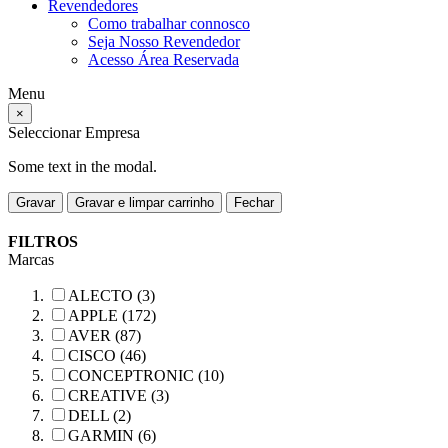
Revendedores
Como trabalhar connosco
Seja Nosso Revendedor
Acesso Área Reservada
Menu
×
Seleccionar Empresa
Some text in the modal.
Gravar
Gravar e limpar carrinho
Fechar
FILTROS
Marcas
ALECTO (3)
APPLE (172)
AVER (87)
CISCO (46)
CONCEPTRONIC (10)
CREATIVE (3)
DELL (2)
GARMIN (6)