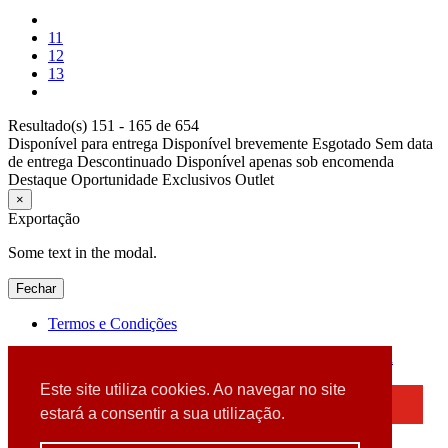
11
12
13
Resultado(s) 151 - 165 de 654
Disponível para entrega
Disponível brevemente
Esgotado
Sem data
de entrega
Descontinuado
Disponível apenas sob encomenda
Destaque
Oportunidade
Exclusivos
Outlet
×
Exportação
Some text in the modal.
Fechar
Termos e Condições
2026 © DATABOX - Informática, S.A. |
Criado por
Alidata
Este site utiliza cookies. Ao navegar no site
×
estará a consentir a sua utilização.
Detectamos que está a usar um browser desatualizado