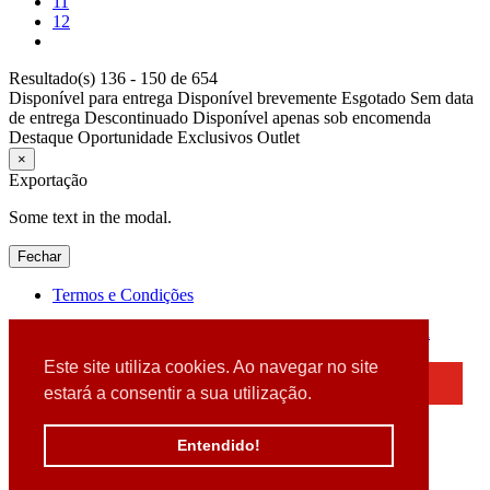
11
12
Resultado(s) 136 - 150 de 654
Disponível para entrega
Disponível brevemente
Esgotado
Sem data
de entrega
Descontinuado
Disponível apenas sob encomenda
Destaque
Oportunidade
Exclusivos
Outlet
×
Exportação
Some text in the modal.
Fechar
Termos e Condições
2026 © DATABOX - Informática, S.A. |
Criado por
Alidata
Este site utiliza cookies. Ao navegar no site
×
estará a consentir a sua utilização.
Detectamos que está a usar um browser desatualizado
Por favor, atualize o seu browser
Entendido!
para garantir uma melhor experiência.