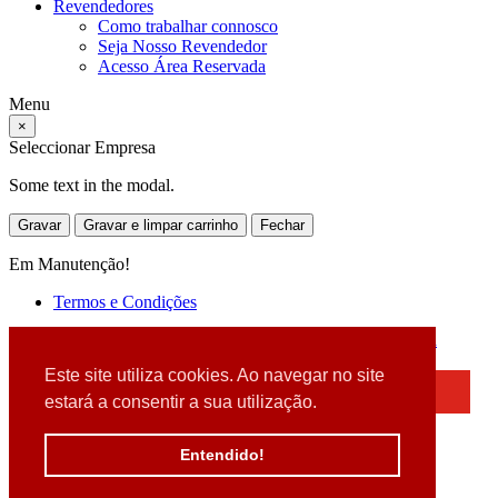
Revendedores
Como trabalhar connosco
Seja Nosso Revendedor
Acesso Área Reservada
Menu
×
Seleccionar Empresa
Some text in the modal.
Gravar
Gravar e limpar carrinho
Fechar
Em Manutenção!
Termos e Condições
2026 © DATABOX - Informática, S.A. |
Criado por
Alidata
Este site utiliza cookies. Ao navegar no site
×
estará a consentir a sua utilização.
Detectamos que está a usar um browser desatualizado
Por favor, atualize o seu browser
Entendido!
para garantir uma melhor experiência.