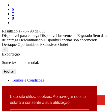
6
7
8
Resultado(s) 76 - 90 de 653
Disponível para entrega
Disponível brevemente
Esgotado
Sem data
de entrega
Descontinuado
Disponível apenas sob encomenda
Destaque
Oportunidade
Exclusivos
Outlet
×
Exportação
Some text in the modal.
Fechar
Termos e Condições
2026 © DATABOX - Informática, S.A. |
Criado por
Alidata
Este site utiliza cookies. Ao navegar no site
×
estará a consentir a sua utilização.
Detectamos que está a usar um browser desatualizado