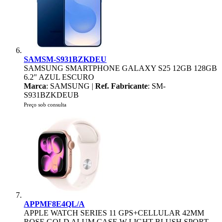
SAMSM-S931BZKDEU
SAMSUNG SMARTPHONE GALAXY S25 12GB 128GB
6.2" AZUL ESCURO
Marca
: SAMSUNG |
Ref. Fabricante
: SM-
S931BZKDEUB
Preço sob consulta
APPMF8E4QL/A
APPLE WATCH SERIES 11 GPS+CELLULAR 42MM
ROSE GOLD ALUM CASE W LIGHT BLUSH SPORT