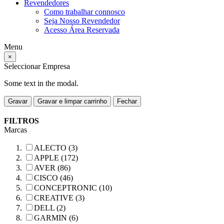
Revendedores
Como trabalhar connosco
Seja Nosso Revendedor
Acesso Área Reservada
Menu
×
Seleccionar Empresa
Some text in the modal.
Gravar
Gravar e limpar carrinho
Fechar
FILTROS
Marcas
ALECTO (3)
APPLE (172)
AVER (86)
CISCO (46)
CONCEPTRONIC (10)
CREATIVE (3)
DELL (2)
GARMIN (6)