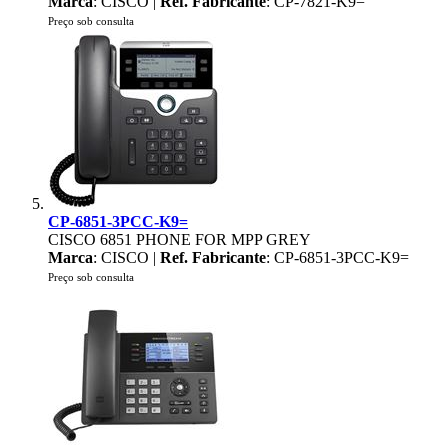
Marca
: CISCO |
Ref. Fabricante
: CP-7821-K9=
Preço sob consulta
CP-6851-3PCC-K9=
CISCO 6851 PHONE FOR MPP GREY
Marca
: CISCO |
Ref. Fabricante
: CP-6851-3PCC-K9=
Preço sob consulta