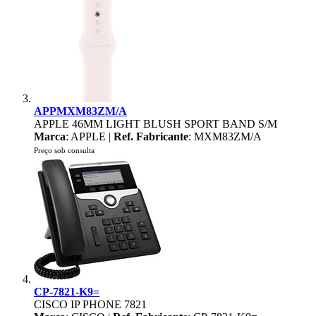
APPMXM83ZM/A
APPLE 46MM LIGHT BLUSH SPORT BAND S/M
Marca
: APPLE |
Ref. Fabricante
: MXM83ZM/A
Preço sob consulta
CP-7821-K9=
CISCO IP PHONE 7821