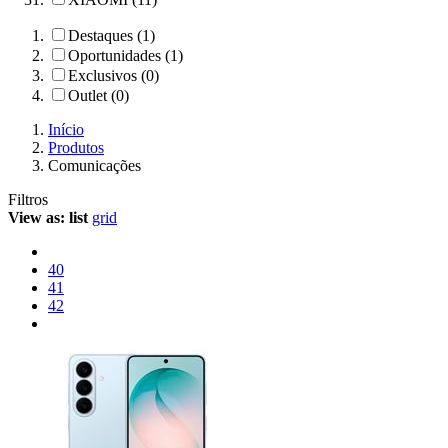
Destaques (1)
Oportunidades (1)
Exclusivos (0)
Outlet (0)
Início
Produtos
Comunicações
Filtros
View as:
list
grid
40
41
42