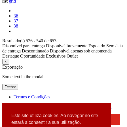
list
grid
36
37
38
Resultado(s) 526 - 540 de 653
Disponível para entrega
Disponível brevemente
Esgotado
Sem data
de entrega
Descontinuado
Disponível apenas sob encomenda
Destaque
Oportunidade
Exclusivos
Outlet
×
Exportação
Some text in the modal.
Fechar
Termos e Condições
2026 © DATABOX - Informática, S.A. |
Criado por
Alidata
Este site utiliza cookies. Ao navegar no site
×
estará a consentir a sua utilização.
Detectamos que está a usar um browser desatualizado