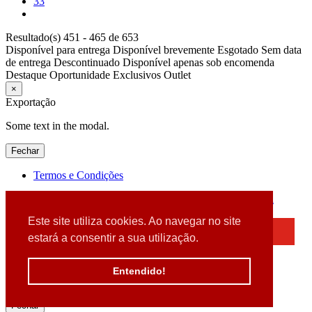
33
Resultado(s) 451 - 465 de 653
Disponível para entrega
Disponível brevemente
Esgotado
Sem data
de entrega
Descontinuado
Disponível apenas sob encomenda
Destaque
Oportunidade
Exclusivos
Outlet
×
Exportação
Some text in the modal.
Fechar
Termos e Condições
2026 © DATABOX - Informática, S.A. |
Criado por
Alidata
Este site utiliza cookies. Ao navegar no site
×
estará a consentir a sua utilização.
Detectamos que está a usar um browser desatualizado
Por favor, atualize o seu browser
Entendido!
para garantir uma melhor experiência.
Fechar