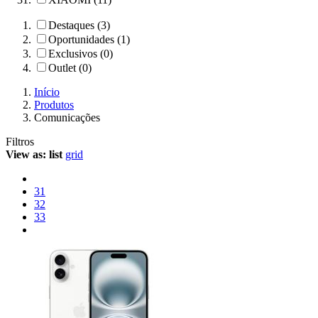
Destaques (3)
Oportunidades (1)
Exclusivos (0)
Outlet (0)
Início
Produtos
Comunicações
Filtros
View as:
list
grid
31
32
33