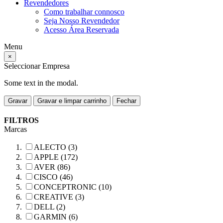
Revendedores
Como trabalhar connosco
Seja Nosso Revendedor
Acesso Área Reservada
Menu
×
Seleccionar Empresa
Some text in the modal.
Gravar
Gravar e limpar carrinho
Fechar
FILTROS
Marcas
ALECTO (3)
APPLE (172)
AVER (86)
CISCO (46)
CONCEPTRONIC (10)
CREATIVE (3)
DELL (2)
GARMIN (6)