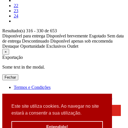
22
23
24
Resultado(s) 316 - 330 de 653
Disponível para entrega
Disponível brevemente
Esgotado
Sem data
de entrega
Descontinuado
Disponível apenas sob encomenda
Destaque
Oportunidade
Exclusivos
Outlet
×
Exportação
Some text in the modal.
Fechar
Termos e Condições
2026 © DATABOX - Informática, S.A. |
Criado por
Alidata
Este site utiliza cookies. Ao navegar no site
×
estará a consentir a sua utilização.
Detectamos que está a usar um browser desatualizado
Por favor, atualize o seu browser
Entendido!